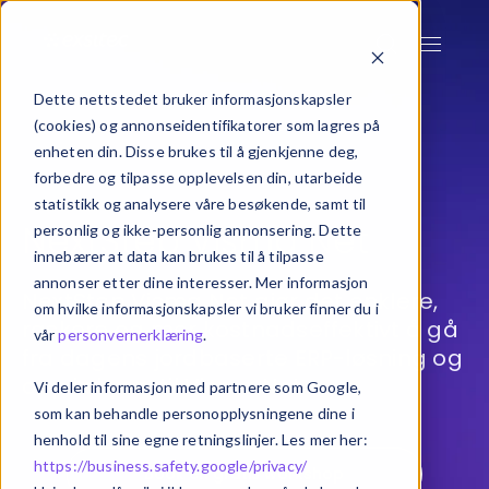
Dette nettstedet bruker informasjonskapsler
(cookies) og annonseidentifikatorer som lagres på
enheten din. Disse brukes til å gjenkjenne deg,
forbedre og tilpasse opplevelsen din, utarbeide
statistikk og analysere våre besøkende, samt til
NextStep Visma Net
personlig og ikke-personlig annonsering. Dette
innebærer at data kan brukes til å tilpasse
annonser etter dine interesser. Mer informasjon
NextStep Visma Net gjør det enklere,
om hvilke informasjonskapsler vi bruker finner du i
raskere og mer kostnadseffektivt å gå
vår
personvernerklæring
.
fra dagens jordbaserte ERP-løsning og
opp i skyen, til Visma Net.
Vi deler informasjon med partnere som Google,
som kan behandle personopplysningene dine i
henhold til sine egne retningslinjer. Les mer her:
https://business.safety.google/privacy/
Book en gratis workshop