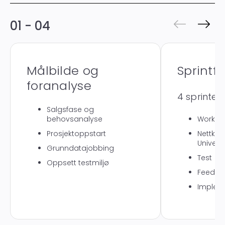
01 - 04
Målbilde og
Sprintf
foranalyse
4 sprinter
Salgsfase og
behovsanalyse
Worksh
Prosjektoppstart
Nettkur
Univers
Grunndatajobbing
Test
Oppsett testmiljø
Feedba
Implem