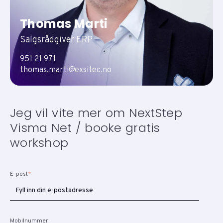
Thomas Marti
Salgsrådgiver ERP
951 21 971
thomas.marti@exsitec.no
Jeg vil vite mer om NextStep
Visma Net / booke gratis
workshop
E-post
*
Mobilnummer