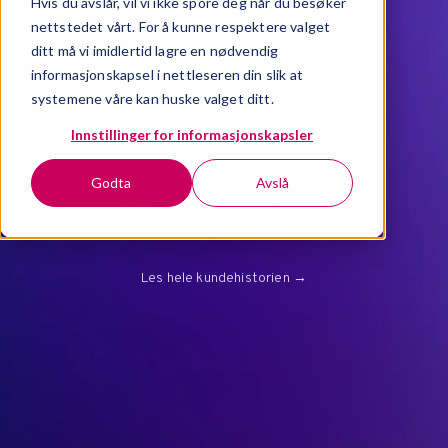
Hvis du avslår, vil vi ikke spore deg når du besøker
nettstedet vårt. For å kunne respektere valget
ditt må vi imidlertid lagre en nødvendig
informasjonskapsel i nettleseren din slik at
"Den tiden vi vinner på å
systemene våre kan huske valget ditt.
ha bedre systemer,
øker lønnsomheten vår"
Innstillinger for informasjonskapsler
Mette Arntzen Bjerke
Godta
Avslå
konsept- og digitaliserings-
direktør i Møller Eiendom.
Les hele kundehistorien →