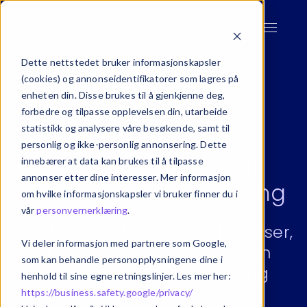
Dette nettstedet bruker informasjonskapsler
(cookies) og annonseidentifikatorer som lagres på
enheten din. Disse brukes til å gjenkjenne deg,
forbedre og tilpasse opplevelsen din, utarbeide
statistikk og analysere våre besøkende, samt til
personlig og ikke-personlig annonsering. Dette
CSRD, ESG, GHG og
innebærer at data kan brukes til å tilpasse
annonser etter dine interesser. Mer informasjon
bærekraftsrapportering
om hvilke informasjonskapsler vi bruker finner du i
vår
personvernerklæring
.
Guiden som forklarer forkortelser,
Vi deler informasjon med partnere som Google,
akronymer og begrep innen
som kan behandle personopplysningene dine i
klima- og miljørapportering
henhold til sine egne retningslinjer. Les mer her:
https://business.safety.google/privacy/