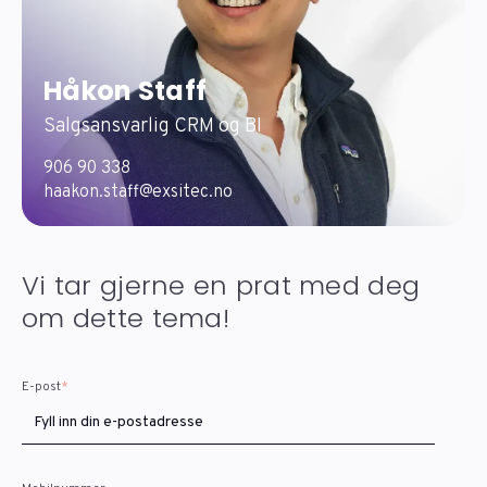
Håkon Staff
Salgsansvarlig CRM og BI
906 90 338
haakon.staff@exsitec.no
Vi tar gjerne en prat med deg
om dette tema!
E-post
*