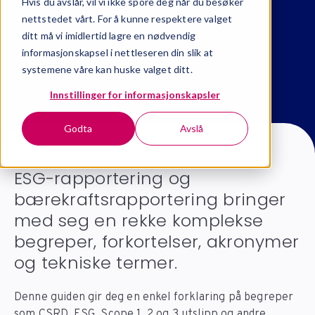
Hvis du avslår, vil vi ikke spore deg når du besøker
nettstedet vårt. For å kunne respektere valget
ditt må vi imidlertid lagre en nødvendig
informasjonskapsel i nettleseren din slik at
systemene våre kan huske valget ditt.
Innstillinger for informasjonskapsler
Godta
Avslå
ESG-rapportering og
bærekraftsrapportering bringer
med seg en rekke komplekse
begreper, forkortelser, akronymer
og tekniske termer.
Denne guiden gir deg en enkel forklaring på begreper
som CSRD, ESG, Scope 1, 2 og 3 utslipp og andre