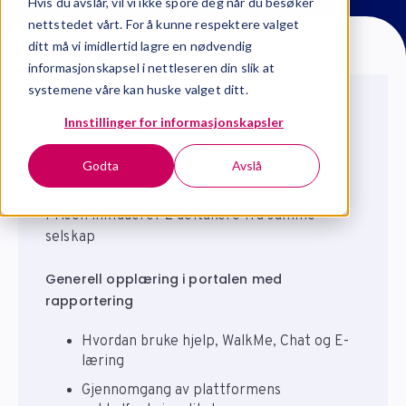
Hvis du avslår, vil vi ikke spore deg når du besøker
nettstedet vårt. For å kunne respektere valget
ditt må vi imidlertid lagre en nødvendig
informasjonskapsel i nettleseren din slik at
systemene våre kan huske valget ditt.
Start
Innstillinger for informasjonskapsler
kr. 4990,-
Godta
Avslå
Prisen inkluderer 2 deltakere fra samme
selskap
Generell opplæring i portalen med
rapportering
Hvordan bruke hjelp, WalkMe, Chat og E-
læring
Gjennomgang av plattformens