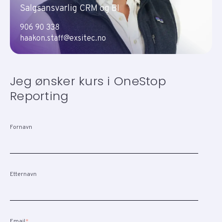
Salgsansvarlig CRM og BI
906 90 338
haakon.staff@exsitec.no
Jeg ønsker kurs i OneStop
Reporting
Fornavn
Etternavn
Email
*