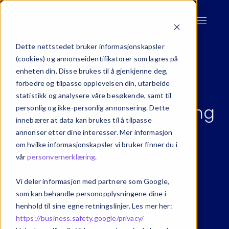
Dette nettstedet bruker informasjonskapsler
(cookies) og annonseidentifikatorer som lagres på
enheten din. Disse brukes til å gjenkjenne deg,
forbedre og tilpasse opplevelsen din, utarbeide
statistikk og analysere våre besøkende, samt til
Kurs i OneStop Reporting
personlig og ikke-personlig annonsering. Dette
innebærer at data kan brukes til å tilpasse
annonser etter dine interesser. Mer informasjon
Velg mellom 3 opplæringspakker.
om hvilke informasjonskapsler vi bruker finner du i
vår
personvernerklæring
.
Vi deler informasjon med partnere som Google,
som kan behandle personopplysningene dine i
henhold til sine egne retningslinjer. Les mer her:
https://business.safety.google/privacy/