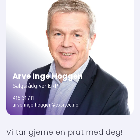
Arve Inge Hoggen
Salgsrådgiver ERP
415 31 711
arve.inge.hoggen@exsitec.no
Vi tar gjerne en prat med deg!