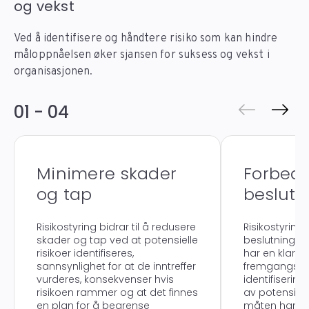
og vekst
Ved å identifisere og håndtere risiko som kan hindre
måloppnåelsen øker sjansen for suksess og vekst i
organisasjonen.
01 - 04
Minimere skader
Forbed
og tap
beslut
Risikostyring bidrar til å redusere
Risikostyring
skader og tap ved at potensielle
beslutningst
risikoer identifiseres,
har en klar o
sannsynlighet for at de inntreffer
fremgangsmå
vurderes, konsekvenser hvis
identifiserin
risikoen rammer og at det finnes
av potensiell
en plan for å begrense
måten har du