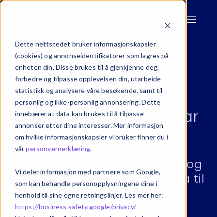
Dette nettstedet bruker informasjonskapsler
(cookies) og annonseidentifikatorer som lagres på
enheten din. Disse brukes til å gjenkjenne deg,
forbedre og tilpasse opplevelsen din, utarbeide
statistikk og analysere våre besøkende, samt til
personlig og ikke-personlig annonsering. Dette
Hvordan en CFO bidrar
innebærer at data kan brukes til å tilpasse
annonser etter dine interesser. Mer informasjon
til selskapets vekst
om hvilke informasjonskapsler vi bruker finner du i
vår
personvernerklæring
.
Det er mange måter en CFO og
Vi deler informasjon med partnere som Google,
økonomiavdelingen kan bidra til
som kan behandle personopplysningene dine i
selskapets vekst.
henhold til sine egne retningslinjer. Les mer her:
Suksessoppskriften er en
https://business.safety.google/privacy/