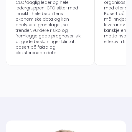
CEO/daglig leder og hele
organisasjone
ledergruppen. CFO sitter med
med eller sat
innsikt i hele bedriftens
Basert på de
økonomiske data og kan
må innkjøper
analysere grunnlaget, se
leverandører
trender, vurdere risiko og
kanskje endr
fremlegge gode prognoser, sik
motta nye pr
at gode beslutninger blir tatt
effektivt i fre
basert på fakta og
eksisterenede data.