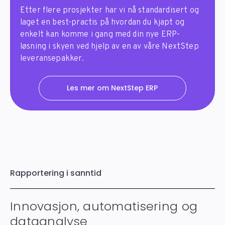
Etter flere prosjekter har vi nå standardisert og
laget en best-practis på hvordan du kjapt og
enkelt kan komme i gang med din nye ERP-
løsning i skyen ved hjelp av en av våre NextStep
leveransepakker.
Les mer om NextStep ERP
Rapportering i sanntid
Innovasjon, automatisering og
dataanalyse