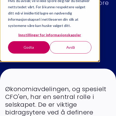
Hvis du avslår, vil vi ikke spore deg når du besøker
kombinasjon av flere ulike, store
nettstedet vårt. For å kunne respektere valget
og kanskje litt krevende
ditt må vi imidlertid lagre en nødvendig
prosesser.
informasjonskapsel i nettleseren din slik at
systemene våre kan huske valget ditt.
Innstillinger for informasjonskapsler
Godta
Avslå
Økonomiavdelingen, og spesielt
CFO'en, har en sentral rolle i
selskapet. De er viktige
bidragsytere ved å definere