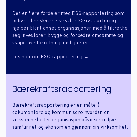
Det er flere fordeler med ESG-rapportering som
bidrar til selskapets vekst! ESG-rapportering
hjelper blant annet organisasjoner med å tiltrekke
seg investorer, bygge og forbedre omdømme og
skape nye forretningsmuligheter.
Les mer om ESG-rapportering →
Bærekraftsrapportering
Bærekraftsrapportering er en måte å
dokumentere og kommunisere hvordan en
virksomhet eller organisasjon påvirker miljøet,
samfunnet og økonomien gjennom sin virksomhet.