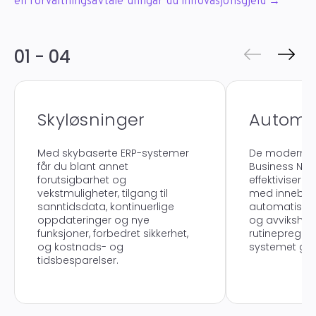
en forvaltningsavtale unngår du innovasjonsgjeld →
01 - 04
Skyløsninger
Automas
Med skybaserte ERP-systemer
De moderne 
får du blant annet
Business NXT
forutsigbarhet og
effektivisere
vekstmuligheter, tilgang til
med innebyg
sanntidsdata, kontinuerlige
automatiserin
oppdateringer og nye
og avvikshån
funksjoner, forbedret sikkerhet,
rutinepreged
og kostnads- og
systemet gjø
tidsbesparelser.