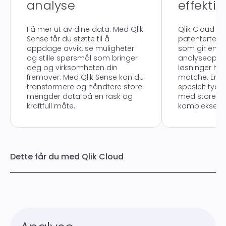
analyse
effektiv
Få mer ut av dine data. Med Qlik
Qlik Cloud er
Sense får du støtte til å
patenterte a
oppdage avvik, se muligheter
som gir en ra
og stille spørsmål som bringer
analyseoppl
deg og virksomheten din
løsninger har
fremover. Med Qlik Sense kan du
matche. En fo
transformere og håndtere store
spesielt tydel
mengder data på en rask og
med store d
kraftfull måte.
komplekse b
Dette får du med Qlik Cloud