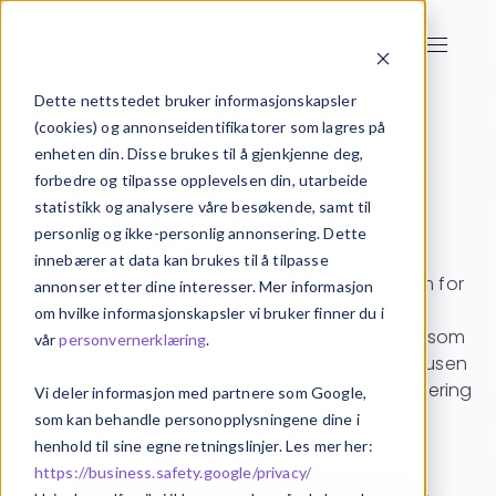
Dette nettstedet bruker informasjonskapsler
(cookies) og annonseidentifikatorer som lagres på
enheten din. Disse brukes til å gjenkjenne deg,
Startside
Business Intelligence
Qlik Cloud
forbedre og tilpasse opplevelsen din, utarbeide
statistikk og analysere våre besøkende, samt til
Qlik Cloud
personlig og ikke-personlig annonsering. Dette
innebærer at data kan brukes til å tilpasse
Qlik Cloud er en moderne, skybasert plattform for
annonser etter dine interesser. Mer informasjon
sømløs dataanalyse og integrering.
om hvilke informasjonskapsler vi bruker finner du i
Med Qlik Cloud får du enkel tilgang til verktøy som
vår
personvernerklæring
.
hjelper deg med å håndtere hele datalivssyklusen
– fra datainnsamling og behandling til visualisering
Vi deler informasjon med partnere som Google,
og innsikt.
som kan behandle personopplysningene dine i
henhold til sine egne retningslinjer. Les mer her:
https://business.safety.google/privacy/