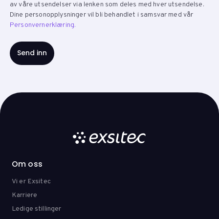
av våre utsendelser via lenken som deles med hver utsendelse.
Dine personopplysninger vil bli behandlet i samsvar med vår
Personvernerklæring.
Om oss
Vi er Exsitec
Karriere
Ledige stillinger