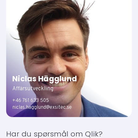
Niclas Hägglund
Affärsutveckling
+46 761 633 505
niclas.hagglund@exsitec.se
Har du spørsmål om Qlik?