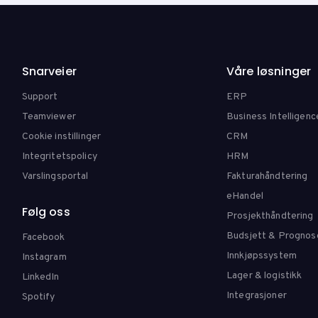
Snarveier
Våre løsninger
Support
ERP
Teamviewer
Business Intelligenc
Cookie instillinger
CRM
Integritetspolicy
HRM
Varslingsportal
Fakturahåndtering
eHandel
Følg oss
Prosjekthåndtering
Budsjett & Prognos
Facebook
Innkjøpssystem
Instagram
Lager & logistikk
LinkedIn
Integrasjoner
Spotify