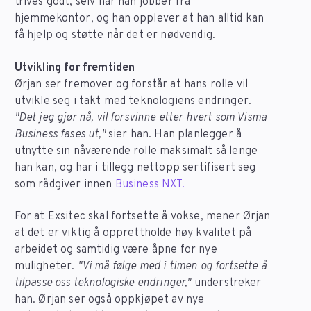
trives godt, selv når han jobber fra
hjemmekontor, og han opplever at han alltid kan
få hjelp og støtte når det er nødvendig.
Utvikling for fremtiden
Ørjan ser fremover og forstår at hans rolle vil
utvikle seg i takt med teknologiens endringer.
"Det jeg gjør nå, vil forsvinne etter hvert som Visma
Business fases ut,"
sier han. Han planlegger å
utnytte sin nåværende rolle maksimalt så lenge
han kan, og har i tillegg nettopp sertifisert seg
som rådgiver innen
Business NXT.
For at Exsitec skal fortsette å vokse, mener Ørjan
at det er viktig å opprettholde høy kvalitet på
arbeidet og samtidig være åpne for nye
muligheter.
"Vi må følge med i timen og fortsette å
tilpasse oss teknologiske endringer,"
understreker
han. Ørjan ser også oppkjøpet av nye