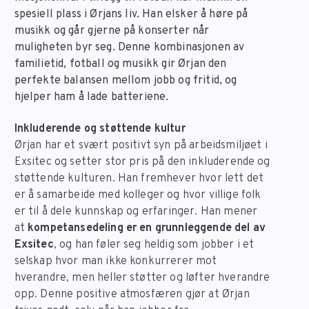
spesiell plass i Ørjans liv. Han elsker å høre på
musikk og går gjerne på konserter når
muligheten byr seg. Denne kombinasjonen av
familietid, fotball og musikk gir Ørjan den
perfekte balansen mellom jobb og fritid, og
hjelper ham å lade batteriene.
Inkluderende og støttende kultur
Ørjan har et svært positivt syn på arbeidsmiljøet i
Exsitec og setter stor pris på den inkluderende og
støttende kulturen. Han fremhever hvor lett det
er å samarbeide med kolleger og hvor villige folk
er til å dele kunnskap og erfaringer. Han mener
at
kompetansedeling er en grunnleggende del av
Exsitec
, og han føler seg heldig som jobber i et
selskap hvor man ikke konkurrerer mot
hverandre, men heller støtter og løfter hverandre
opp. Denne positive atmosfæren gjør at Ørjan