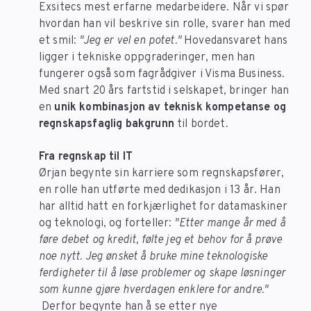
Exsitecs mest erfarne medarbeidere. Når vi spør
hvordan han vil beskrive sin rolle, svarer han med
et smil:
"Jeg er vel en potet."
Hovedansvaret hans
ligger i tekniske oppgraderinger, men han
fungerer også som fagrådgiver i Visma Business.
Med snart 20 års fartstid i selskapet, bringer han
en
unik kombinasjon av teknisk kompetanse og
regnskapsfaglig bakgrunn
til bordet.
Fra regnskap til IT
Ørjan begynte sin karriere som regnskapsfører,
en rolle han utførte med dedikasjon i 13 år. Han
har alltid hatt en forkjærlighet for datamaskiner
og teknologi, og forteller:
"Etter mange år med å
føre debet og kredit, følte jeg et behov for å prøve
noe nytt.
Jeg ønsket å bruke mine teknologiske
ferdigheter til å løse problemer og skape løsninger
som kunne gjøre hverdagen enklere for andre."
Derfor begynte han å se etter nye