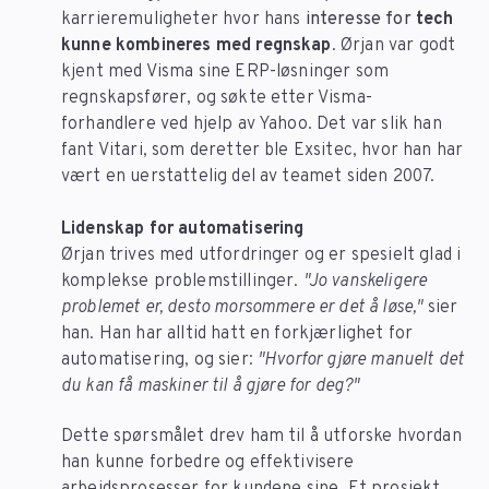
karrieremuligheter hvor hans
interesse for
tech
kunne kombineres med regnskap
. Ørjan var godt
kjent med Visma sine ERP-løsninger som
regnskapsfører, og søkte etter Visma-
forhandlere ved hjelp av Yahoo. Det var slik han
fant Vitari, som deretter ble Exsitec, hvor han har
vært en uerstattelig del av teamet siden 2007.
Lidenskap for automatisering
Ørjan trives med utfordringer og er spesielt glad i
komplekse problemstillinger.
"Jo vanskeligere
problemet er, desto morsommere er det å løse,"
sier
han. Han har alltid hatt en forkjærlighet for
automatisering, og sier:
"Hvorfor gjøre manuelt det
du kan få maskiner til å gjøre for deg?"
Dette spørsmålet drev ham til å utforske hvordan
han kunne forbedre og effektivisere
arbeidsprosesser for kundene sine. Et prosjekt