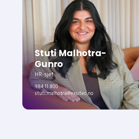
Stuti Malhotra-
Gunro
HR-sjef
984 11 800
stuti.malhotra@exsitec.no