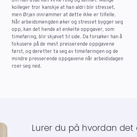
om han utad kan virke rolig og samlet. Mange
kolleger tror kanskje at han aldri blir stresset,
men Ørjan innrømmer at dette ikke er tilfelle.
Når arbeidsmengden øker og stresset bygger seg
opp, kan det hende at enkelte oppgaver, som
timeføring, blir skjøvet til side. Da forsøker han å
fokusere på de mest presserende oppgavene
først, og deretter ta seg av timeføringen og de
mindre presserende oppgavene når arbeidsdagen
roer seg ned.
Lurer du på hvordan det 