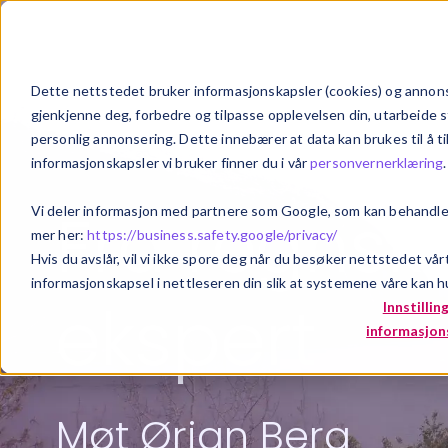
Om oss
Våre l
Dette nettstedet bruker informasjonskapsler (cookies) og annonse
gjenkjenne deg, forbedre og tilpasse opplevelsen din, utarbeide s
personlig annonsering. Dette innebærer at data kan brukes til å t
informasjonskapsler vi bruker finner du i vår
personvernerklæring
.
Fra regnska
Vi deler informasjon med partnere som Google, som kan behandle p
mer her:
https://business.safety.google/privacy/
Hvis du avslår, vil vi ikke spore deg når du besøker nettstedet vår
informasjonskapsel i nettleseren din slik at systemene våre kan hu
ekspert
Innstillin
informasjon
Møt Ørjan Berg