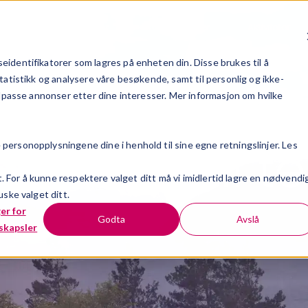
øsninger
Bransjer
Kundehistorier
Aktiviteter
identifikatorer som lagres på enheten din. Disse brukes til å
tatistikk og analysere våre besøkende, samt til personlig og ikke-
ilpasse annonser etter dine interesser. Mer informasjon om hvilke
psfører til te
ersonopplysningene dine i henhold til sine egne retningslinjer. Les
t. For å kunne respektere valget ditt må vi imidlertid lagre en nødvendi
ske valget ditt.
ger for
Godta
Avslå
skapsler