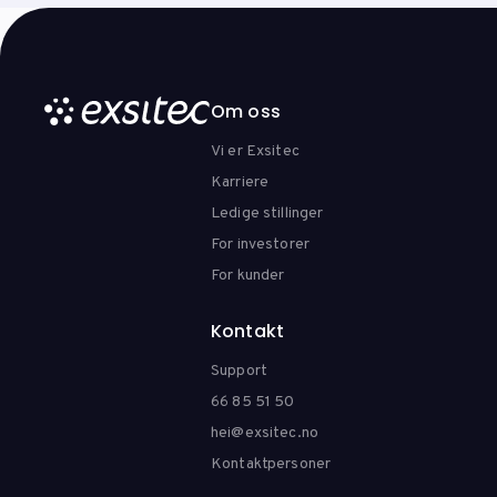
Om oss
Vi er Exsitec
Karriere
Ledige stillinger
For investorer
For kunder
Kontakt
Support
66 85 51 50
hei@exsitec.no
Kontaktpersoner