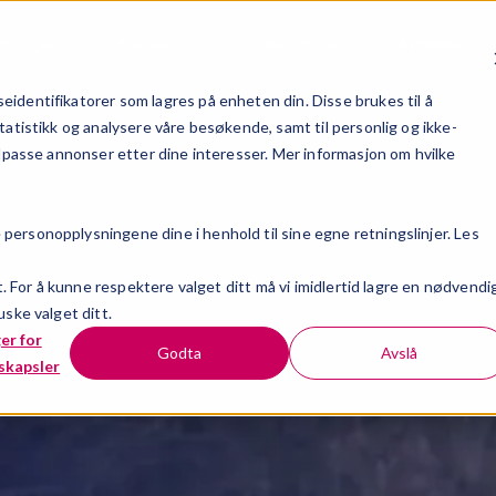
øsninger
Bransjer
Kundehistorier
Aktiviteter
identifikatorer som lagres på enheten din. Disse brukes til å
tatistikk og analysere våre besøkende, samt til personlig og ikke-
ilpasse annonser etter dine interesser. Mer informasjon om hvilke
ersonopplysningene dine i henhold til sine egne retningslinjer. Les
t. For å kunne respektere valget ditt må vi imidlertid lagre en nødvendi
ske valget ditt.
ger for
Godta
Avslå
skapsler