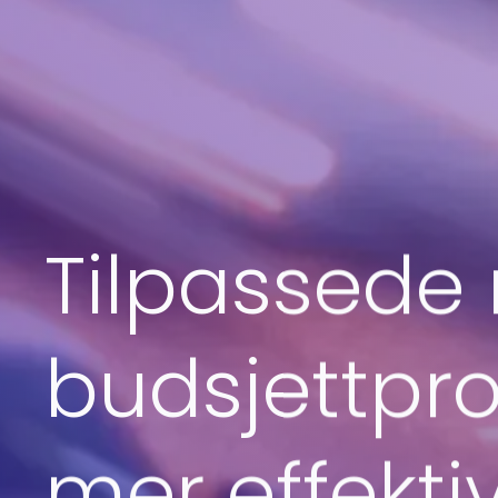
Tilpassede 
budsjettpro
mer effekti