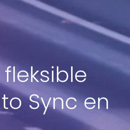
fleksible
uto Sync en