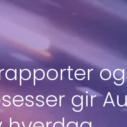
rapporter og 
sesser gir A
v hverdag