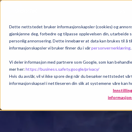
Om oss
Våre l
Dette nettstedet bruker informasjonskapsler (cookies) og annonse
gjenkjenne deg, forbedre og tilpasse opplevelsen din, utarbeide s
personlig annonsering. Dette innebærer at data kan brukes til å t
informasjonskapsler vi bruker finner du i vår
personvernerklæring
.
Vi deler informasjon med partnere som Google, som kan behandle p
mer her:
https://business.safety.google/privacy/
Hvis du avslår, vil vi ikke spore deg når du besøker nettstedet vår
informasjonskapsel i nettleseren din slik at systemene våre kan hu
Innstillin
informasjon