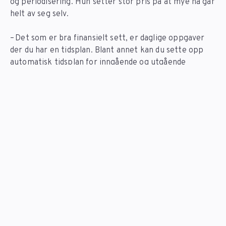
og periodisering. Hun setter stor pris på at mye nå går
helt av seg selv.
– Det som er bra finansielt sett, er daglige oppgaver
der du har en tidsplan. Blant annet kan du sette opp
automatisk tidsplan for inngående og utgående
fakturaer, innbetalinger og periodisering. Jeg ønsker
ikke å bruke tid på dette, og nå går det av seg selv. Og
siden det er mange tidsplaner som kan kjøres
automatisk, gjør det at jeg slipper mange tidkrevende
småoppgaver, forteller hun.
Et annet godt eksempel på automatisering er bruken
av Autopay-innboks. Den eliminerer behovet for
manuell import og eksport av innbetalinger.
– Så lenge oppsettet er riktig, går alt av seg selv. Det
er ingen restriksjoner og jeg kan betale, sende og
motta fakturaer til og fra hele verden, sier Laurence.