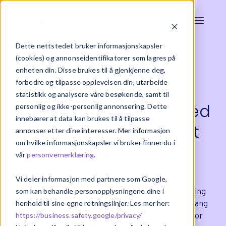
Dette nettstedet bruker informasjonskapsler
(cookies) og annonseidentifikatorer som lagres på
enheten din. Disse brukes til å gjenkjenne deg,
forbedre og tilpasse opplevelsen din, utarbeide
statistikk og analysere våre besøkende, samt til
Effektiviser rutinene med
personlig og ikke-personlig annonsering. Dette
innebærer at data kan brukes til å tilpasse
OneStop Reporting - et
annonser etter dine interesser. Mer informasjon
om hvilke informasjonskapsler vi bruker finner du i
praktisk eksempel
vår
personvernerklæring
.
Vi deler informasjon med partnere som Google,
Som innsiktskonsulent i Exsitec møter vi mange
som kan behandle personopplysningene dine i
økonomisjefer fra ulike bransjer. En felles utfordring
henhold til sine egne retningslinjer. Les mer her:
de ofte står overfor er hvordan de skal komme i gang
https://business.safety.google/privacy/
med digital transformasjon og automatisering. Hvor