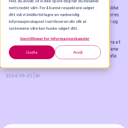
Hvis du avslår, vil vi ikke spore deg når du besøker
begynner de? Hvordan kan de effektivisere
nettstedet vårt. For å kunne respektere valget
arbeidsrutiner for å samle inn relevante data fra ulike
ditt må vi imidlertid lagre en nødvendig
systemer? Og hvordan kan denne dataen presenteres
informasjonskapsel i nettleseren din slik at
på en visuell og forståelig måte, både for dem selv og
systemene våre kan huske valget ditt.
andre beslutningstakere i organisasjonen?
Innstillinger for informasjonskapsler
I denne artikkelen deler vi et praktisk eksempel fra et
kundecase hvor kunden ønsket å koble arbeidstimene
Godta
Avslå
fra deres timeføringssystem - Tidsbanken - med data
fra regnskapssystemet.
2024-09-25 | BI