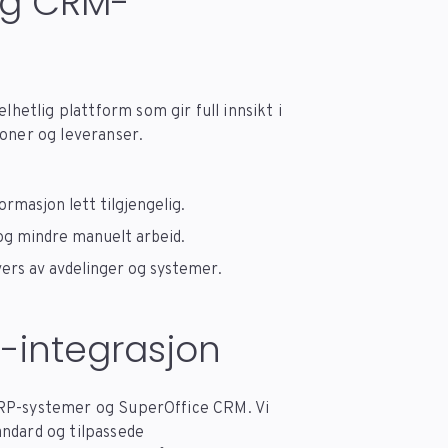
 og CRM-
etlig plattform som gir full innsikt i
joner og leveranser.
ormasjon lett tilgjengelig.
 og mindre manuelt arbeid.
vers av avdelinger og systemer.
-integrasjon
ERP-systemer og SuperOffice CRM. Vi
andard og tilpassede