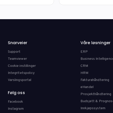
Snarveier
Våre løsninger
Support
ERP
Teamviewer
Business Intelligenc
Cookie instillinger
CRM
Integritetspolicy
HRM
Varslingsportal
Fakturahåndtering
eHandel
Følg oss
Prosjekthåndtering
Budsjett & Prognos
Facebook
Innkjøpssystem
Instagram