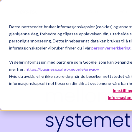
Om oss
Våre l
Dette nettstedet bruker informasjonskapsler (cookies) og annonse
gjenkjenne deg, forbedre og tilpasse opplevelsen din, utarbeide s
personlig annonsering. Dette innebærer at data kan brukes til å t
informasjonskapsler vi bruker finner du i vår
personvernerklæring
.
Integras
Vi deler informasjon med partnere som Google, som kan behandle p
mer her:
https://business.safety.google/privacy/
Hvis du avslår, vil vi ikke spore deg når du besøker nettstedet vår
informasjonskapsel i nettleseren din slik at systemene våre kan hu
mellom E
Innstillin
informasjon
systemet