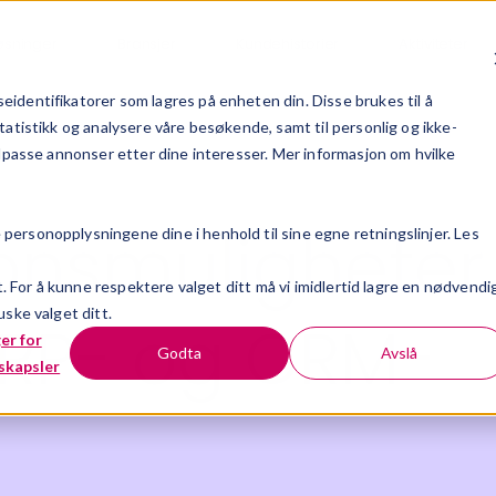
øsninger
Bransjer
Kundehistorier
Aktiviteter
identifikatorer som lagres på enheten din. Disse brukes til å
tatistikk og analysere våre besøkende, samt til personlig og ikke-
ilpasse annonser etter dine interesser. Mer informasjon om hvilke
jonsmuligheter
ersonopplysningene dine i henhold til sine egne retningslinjer. Les
t. For å kunne respektere valget ditt må vi imidlertid lagre en nødvendi
ske valget ditt.
RP- og CRM-
ger for
Godta
Avslå
skapsler