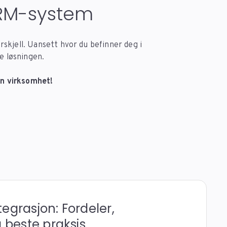
CRM-system
skjell. Uansett hvor du befinner deg i
e løsningen.
din virksomhet!
egrasjon: Fordeler,
g beste praksis