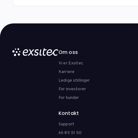
Om oss
Vi er Exsitec
Karriere
Ledige stillinger
For investorer
For kunder
Kontakt
Support
66 85 51 50